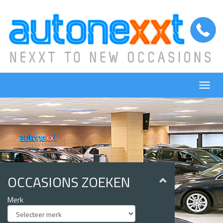
Skip
to
main
content
Toggl
navig
OCCASIONS ZOEKEN
Merk